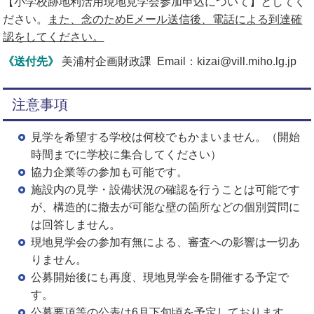
【小学校跡地利活用現地見学会参加申込について】としてく
ださい。
また、念のためEメール送信後、電話による到達確
認をしてください。
《送付先》
美浦村企画財政課
Email：kizai@vill.miho.lg.jp
注意事項
見学を希望する学校は何校でもかまいません。（開始
時間までに学校に集合してください）
協力企業等の参加も可能です。
施設内の見学・設備状況の確認を行うことは可能です
が、構造的に撤去が可能な壁の箇所などの個別質問に
は回答しません。
現地見学会の参加有無による、審査への影響は一切あ
りません。
公募開始後にも再度、現地見学会を開催する予定で
す。
公募要項等の公表は6月下旬頃を予定しております。