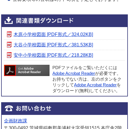
木原小学校図面 [PDF形式／324.02KB]
大谷小学校図面 [PDF形式／381.53KB]
安中小学校図面 [PDF形式／218.28KB]
PDFファイルをご覧いただくには
Adobe Acrobat Reader
が必要です。
お持ちでない方は、左のボタンをク
リックして
Adobe Acrobat Reader
を
ダウンロード(無料)してください。
企画財政課
〒300-0492 茨城県稲敷郡美浦村大字受領1515 本庁舎2階