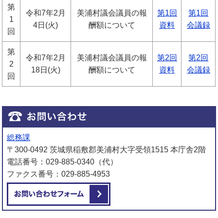
第
令和7年2月
美浦村議会議員の報
第1回
第1回
1
4日(火)
酬額について
資料
会議録
回
第
令和7年2月
美浦村議会議員の報
第2回
第2回
2
18日(火)
酬額について
資料
会議録
回
総務課
〒300-0492 茨城県稲敷郡美浦村大字受領1515 本庁舎2階
電話番号：029-885-0340（代）
ファクス番号：029-885-4953
メールでお問い合わせをする