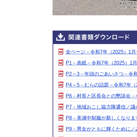
全ページ－令和7年（2025）1月号 
P1－表紙－令和7年（2025）1月号 
P2～3－年頭のごあいさつ－令和7年（
P4～5－むらの話題－令和7年（202
P6－村長と区長会との懇談会－令和7
P7－地域おこし協力隊通信／議会報告
P8－美浦中制服が新しくなります－令
P9－男女がともに輝くために／みほ文