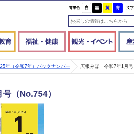
白
黒
黄
青
背景色
文字
子育て・教育
福祉・健康
観光・
025年（令和7年）バックナンバー
広報みほ 令和7年1月号（
号（No.754）