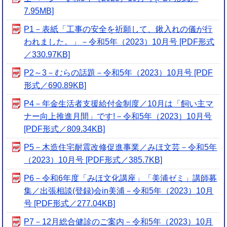
7.95MB]
P1－表紙「工事の安全を祈願して、鍬入れの儀が行
われました。」－令和5年（2023）10月号 [PDF形式
／330.97KB]
P2～3－むらの話題－令和5年（2023）10月号 [PDF
形式／690.89KB]
P4－年金生活者支援給付金制度／10月は「飼い主マ
ナー向上推進月間」です!－令和5年（2023）10月号
[PDF形式／809.34KB]
P5－木造住宅耐震改修促進事業／みほ文芸－令和5年
（2023）10月号 [PDF形式／385.7KB]
P6－令和6年度「みほ文化講座」「美浦ゼミ」講師募
集／出張相談(登録)会in美浦－令和5年（2023）10月
号 [PDF形式／277.04KB]
P7－12月総合健診のご案内－令和5年（2023）10月