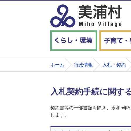
くらし・環境
ホーム
行政情報
入札・契約
入札契約手続に関す
契約書等の一部書類を除き、令和5年
します。