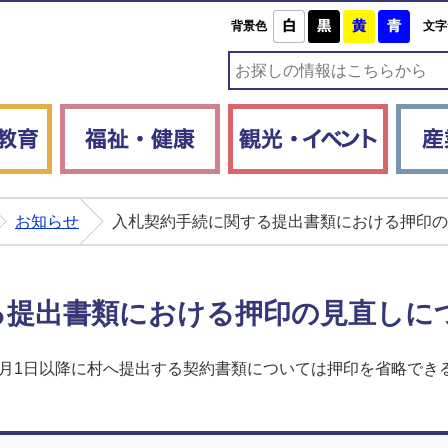
白
黒
黄
青
背景色
文字
子育て・教育
福祉・健康
観光・
お知らせ
入札契約手続に関する提出書類における押印の
る提出書類における押印の見直しに
5月1日以降に村へ提出する契約書類については押印を省略でき