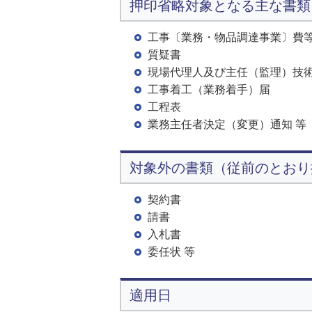
押印省略対象となる主な書類
工事〔業務・物品調達事業〕費
質疑書
現場代理人及び主任（監理）技
工事着工（業務着手）届
工程表
業務主任者決定（変更）通知 等
対象外の書類（従前のとおり
契約書
請書
入札書
委任状 等
適用日