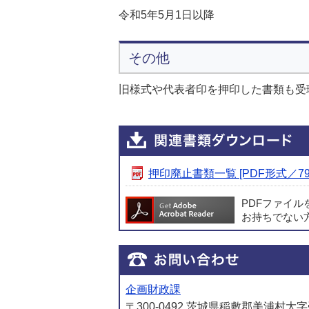
令和5年5月1日以降
その他
旧様式や代表者印を押印した書類も受
押印廃止書類一覧 [PDF形式／79.
PDFファイ
お持ちでない
企画財政課
〒300-0492 茨城県稲敷郡美浦村大字