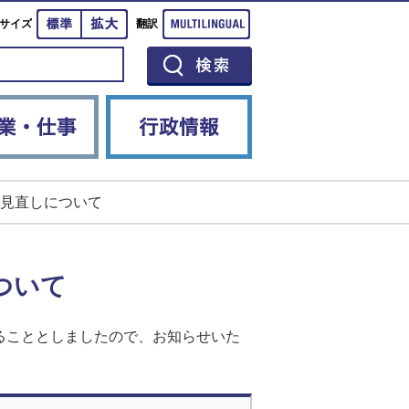
標準
拡大
Multilingual
サイズ
翻訳
イベント
産業・仕事
行政情報
見直しについて
ついて
ることとしましたので、お知らせいた