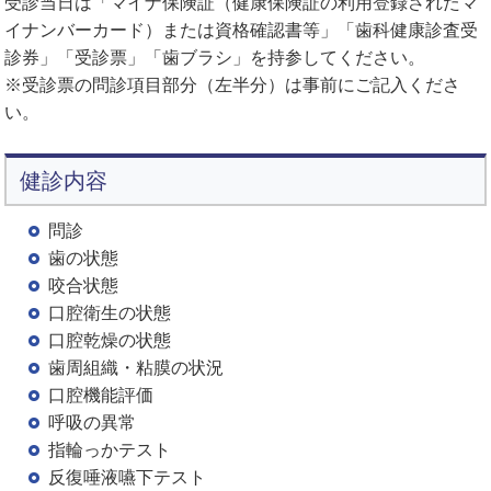
受診当日は「マイナ保険証（健康保険証の利用登録されたマ
イナンバーカード）または資格確認書等」「歯科健康診査受
診券」「受診票」「歯ブラシ」を持参してください。
※受診票の問診項目部分（左半分）は事前にご記入くださ
い。
健診内容
問診
歯の状態
咬合状態
口腔衛生の状態
口腔乾燥の状態
歯周組織・粘膜の状況
口腔機能評価
呼吸の異常
指輪っかテスト
反復唾液嚥下テスト