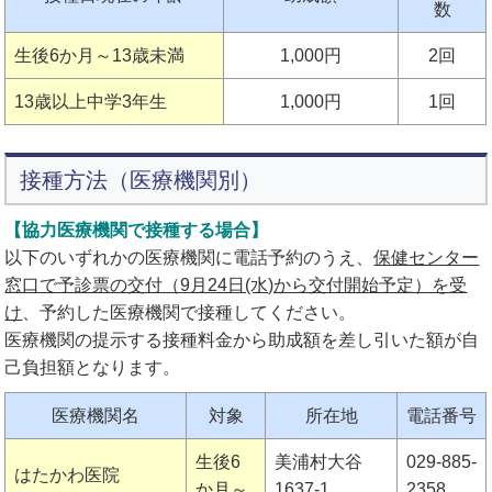
数
生後6か月～13歳未満
1,000円
2回
13歳以上中学3年生
1,000円
1回
接種方法（医療機関別）
【協力医療機関で接種する場合】
以下のいずれかの医療機関に電話予約のうえ、
保健センター
窓口で予診票の交付（9月24日(水)から交付開始予定）を受
け
、予約した医療機関で接種してください。
医療機関の提示する接種料金から助成額を差し引いた額が自
己負担額となります。
医療機関名
対象
所在地
電話番号
生後6
美浦村大谷
029-885-
はたかわ医院
か月～
1637-1
2358