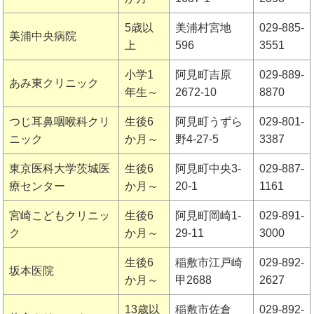
5歳以
美浦村宮地
029-885-
美浦中央病院
上
596
3551
小学1
阿見町吉原
029-889-
あみ東クリニック
年生～
2672-10
8870
つじ耳鼻咽喉科クリ
生後6
阿見町うずら
029-801-
ニック
か月～
野4-27-5
3387
東京医科大学茨城医
生後6
阿見町中央3-
029-887-
療センター
か月～
20-1
1161
宮崎こどもクリニッ
生後6
阿見町岡崎1-
029-891-
ク
か月～
29-11
3000
生後6
稲敷市江戸崎
029-892-
坂本医院
か月～
甲2688
2627
13歳以
稲敷市佐倉
029-892-