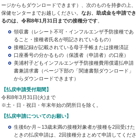
ージからもダウンロードできます）、次のものを持参の上、
保健センターまでお越しください。
なお、助成金を申請でき
るのは、令和8年1月31日までの接種分です
。
領収書（レシート不可・インフルエンザ予防接種であ
ること・接種者氏名が明記されているもの）
接種記録が記載されている母子手帳または接種済証
口座番号の分かるもの（保護者（申請者）の口座）
美浦村子どもインフルエンザ予防接種費用償還払申請
書兼請求書（ページ下部の「関連書類ダウンロード」
からダウンロードできます）
【払戻申請受付期間】
令和8年3月31日(火)まで
※土・日・祝日・年末年始の閉所日を除く。
【払戻申請についてのお願い】
生後6か月～13歳未満の接種対象者が接種を2回受けた
ときの払戻申請は、2回接種分まとめて申請してくださ