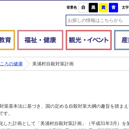
白
黒
黄
青
背景色
文字
子育て・教育
福祉・健康
観光・
ころの健康
美浦村自殺対策計画
殺対策基本法に基づき、国の定める自殺対策大綱の趣旨を踏まえ
です。
化した計画として「美浦村自殺対策計画」（平成31年3月）を