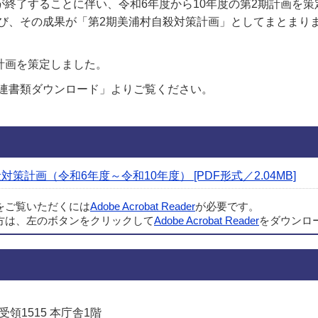
が終了することに伴い、令和6年度から10年度の第2期計画を
び、その成果が「第2期美浦村自殺対策計画」としてまとまり
計画を策定しました。
連書類ダウンロード」よりご覧ください。
策計画（令和6年度～令和10年度） [PDF形式／2.04MB]
ルをご覧いただくには
Adobe Acrobat Reader
が必要です。
方は、左のボタンをクリックして
Adobe Acrobat Reader
をダウンロ
受領1515 本庁舎1階