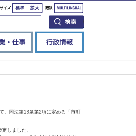
標準
拡大
Multilingual
サイズ
翻訳
イベント
産業・仕事
行政情報
て、同法第13条第2項に定める「市町
策定しました。