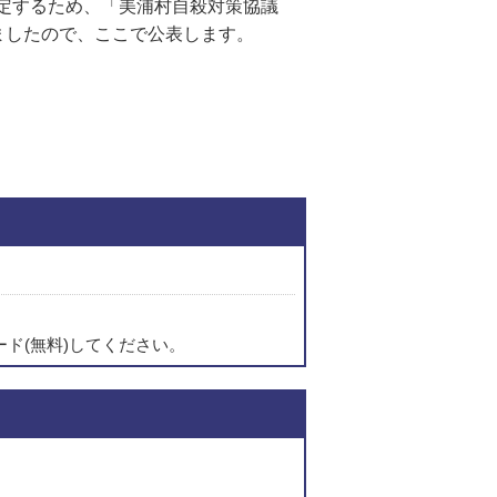
策定するため、「美浦村自殺対策協議
ましたので、ここで公表します。
関連ファイルダウンロ
ード(無料)してください。
このページの内容に関