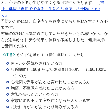
と、心身の不調が生じやすくなる可能性があります。（
福
祉・健康『自宅でできる「生活不活発病」の予防につい
て』
）
予防のためには、自宅内でも適度にからだを動かすことが必
要です。
村民の皆様に元気に過ごしていただきたいとの思いから、か
らだを動かす目安や簡単な体操を考案しました。健康維持に
ご活用ください。
《注意》
からだを動かす（特に運動）にあたり、
何らかの通院をされている方
収縮期血圧160または拡張期血圧100以上（160/100以
上）の方
心電図で異常があると言われたことがある方
胸痛、不整脈を感じたことがある方
意識を失ったことがある方
家族に原因不明で突然亡くなった人がいる方
足腰に障がいがあったり痛みがある方