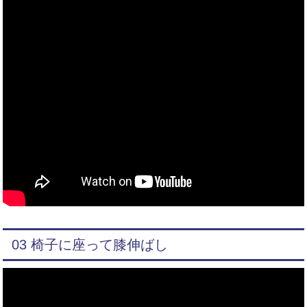
03 椅子に座って膝伸ばし